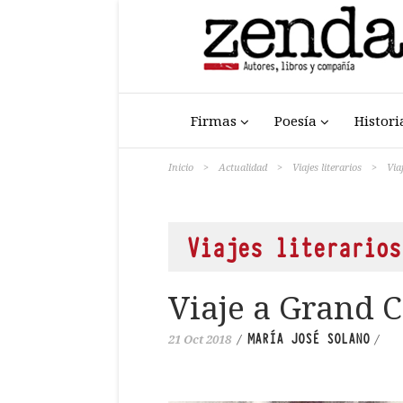
Firmas
Poesía
Histori
Inicio
>
Actualidad
>
Viajes literarios
>
Via
Viajes literarios
Viaje a Grand C
MARÍA JOSÉ SOLANO
21 Oct 2018
/
/