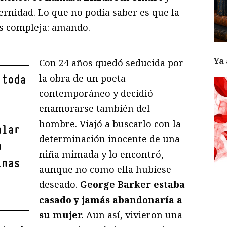
ernidad. Lo que no podía saber es que la
s compleja: amando.
Ya 
Con 24 años quedó seducida por
la obra de un poeta
 toda
contemporáneo y decidió
enamorarse también del
hombre. Viajó a buscarlo con la
ular
determinación inocente de una
n
niña mimada y lo encontró,
inas
aunque no como ella hubiese
deseado.
George Barker estaba
casado y jamás abandonaría a
su mujer.
Aun así, vivieron una