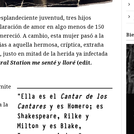
resplandeciente juventud, tres hijos
claración de amor en algo menos de 150
Bi
mereció. A cambio, esta mujer pasó a la
ias a aquella hermosa, críptica, extraña
, justo en mitad de la herida ya infectada
al Station me senté y lloré
(edit.
rmite
"
Ella es el
Cantar de los
a la
Cantares
y es Homero; es
Shakespeare, Rilke y
Milton y es Blake,