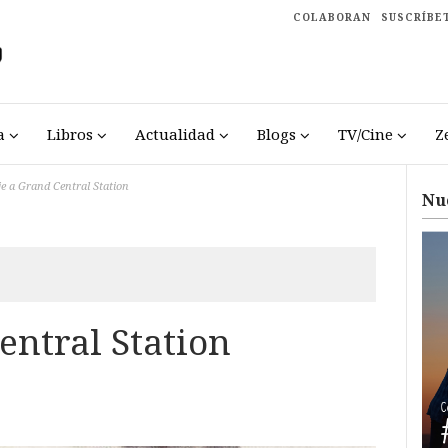
COLABORAN
SUSCRÍBE
a
Libros
Actualidad
Blogs
TV/Cine
Z
je a Grand Central Station
Nu
entral Station