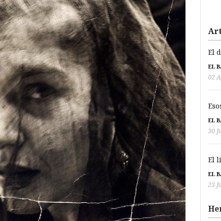
Art
El 
EL 
02 A
Eso
EL 
30 J
El 
EL 
23 J
He