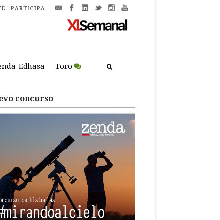
TE
PARTICIPA
enda-Edhasa
Foro
evo concurso