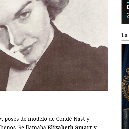
La 
ram
il
ompartir
r
, poses de modelo de Condé Nast y
rthenos. Se llamaba
Elizabeth Smart
y