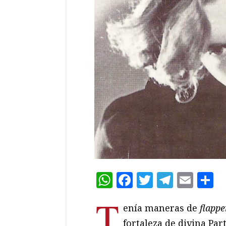
WhatsApp
Facebook
Twitter
Teleg
Ema
C
T
enía maneras de
flappe
fortaleza de divina Pa