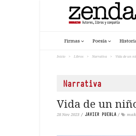
Firmas
Poesía
Histori
Inicio
>
Libros
>
Narrativa
>
Vida de un n
Narrativa
Vida de un niñ
JAVIER PUEBLA
28 Nov 2023
/
/
mak