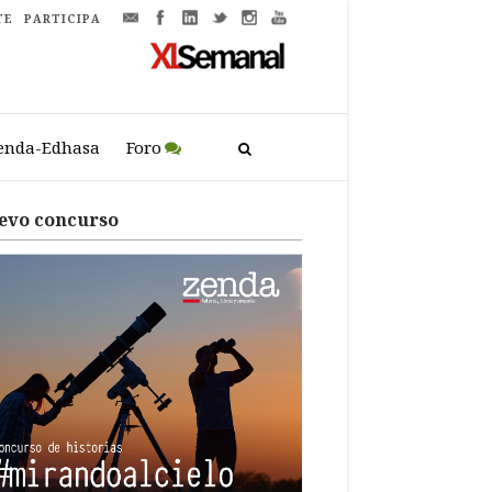
TE
PARTICIPA
enda-Edhasa
Foro
evo concurso