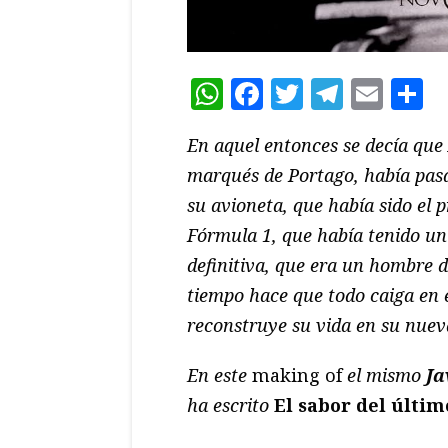
WhatsApp
Facebook
Twitter
Teleg
Ema
C
En aquel entonces se decía que
marqués de Portago, había pas
su avioneta, que había sido el 
Fórmula 1, que había tenido un
definitiva, que era un hombre d
tiempo hace que todo caiga en e
reconstruye su vida en su nueva
En este
making of
el mismo
Ja
ha escrito
El sabor del últim