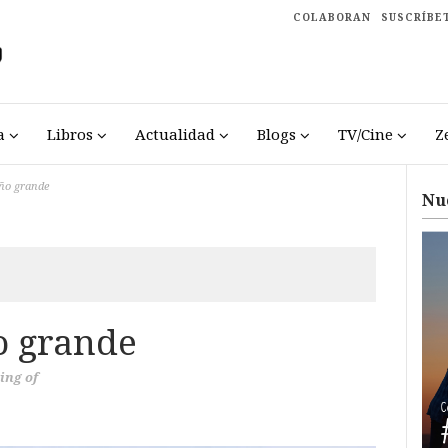
COLABORAN
SUSCRÍBE
a
Libros
Actualidad
Blogs
TV/Cine
Z
iño grande
Nu
o grande
ing of