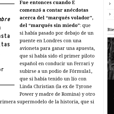
Fue entonces cuando E
comenzó a contar anécdotas
acerca del “marqués volador”,
mbre
del “marqués sin miedo”
: que
a
Bi
si había pasado por debajo de un
asta
puente en Londres con una
itas
avioneta para ganar una apuesta,
,
que si había sido el primer piloto
español en conducir un Ferrari y
or
subirse a un podio de Fórmula1,
que si había tenido un lío con
Linda Christian (la ex de Tyrone
Power y madre de Romina) y otro
imera supermodelo de la historia, que si