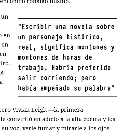
se encontró consigo mismo.
 un
"
Escribir una novela sobre
o en
un personaje histórico,
 en
real, significa montones y
 en
montones de horas de
tro.
trabajo. Habría preferido
ás
salir corriendo; pero
ra
había empeñado su palabra
"
pero Vivian Leigh —la primera
 convirtió en adicto a la alta cocina y los
 su voz, verle fumar y mirarle a los ojos