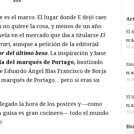
***
e es el marco. El lugar donde E dejó caer
Art
n no quiere la cosa, y menos de un año
El 
ela en el mercado que iba a titularse
El
EL 
rrari
, aunque a petición de la editorial
02 A
or del último beso
. La inspiración y base
da del marqués de Portago
, bautizado
Eso
e Eduardo Ángel Blas Francisco de Borja
EL 
I marqués de Portago… pero si eras su
30 J
El 
llegado la hora de los postres y —como
EL 
 guisa es gran cocinero— todo el mundo
23 J
e.
He