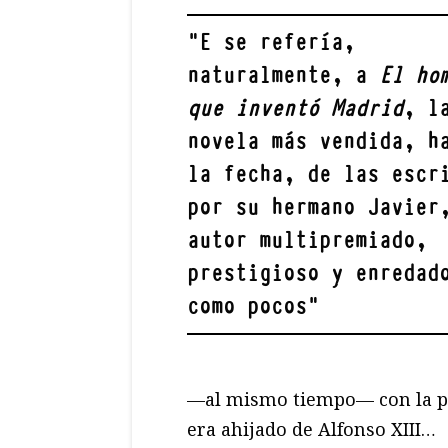
"
E se refería,
naturalmente, a
El ho
que inventó Madrid
, l
novela más vendida, h
la fecha, de las escr
por su hermano Javier
autor multipremiado,
prestigioso y enredad
como pocos
"
—al mismo tiempo— con la pr
era ahijado de Alfonso XIII…