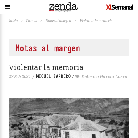
Inicio
>
Firmas
>
Notas al margen
>
Violentar la memoria
Notas al margen
Violentar la memoria
MIGUEL BARRERO
27 Feb 2024
/
/
Federico García Lorca