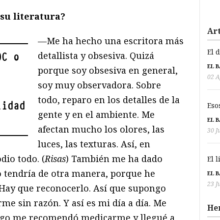
su literatura?
Art
—Me ha hecho una escritora más
El 
detallista y obsesiva. Quizá
OC o
EL 
porque soy obsesiva en general,
02 A
soy muy observadora. Sobre
todo, reparo en los detalles de la
lidad
Eso
gente y en el ambiente. Me
EL 
afectan mucho los olores, las
30 J
luces, las texturas. Así, en
dio todo. (
Risas
) También me ha dado
El 
no tendría de otra manera, porque he
EL 
23 J
. Hay que reconocerlo. Así que supongo
e sin razón. Y así es mi día a día. Me
He
ogo me recomendó medicarme y llegué a