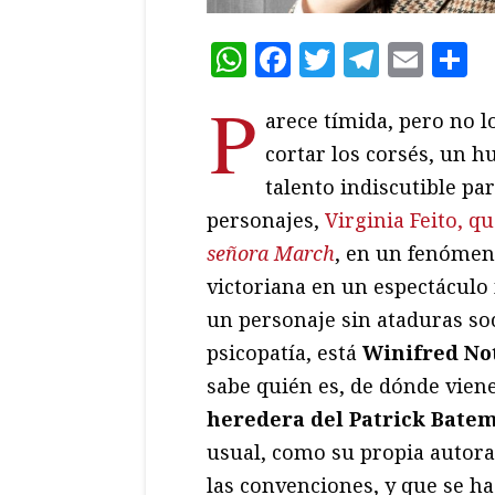
WhatsApp
Facebook
Twitter
Teleg
Ema
C
P
arece tímida, pero no lo
cortar los corsés, un 
talento indiscutible par
personajes,
Virginia Feito, q
señora March
, en un fenómeno
victoriana en un espectáculo
un personaje sin ataduras soc
psicopatía, está
Winifred No
sabe quién es, de dónde viene
heredera del Patrick Bate
usual, como su propia autora,
las convenciones, y que se h