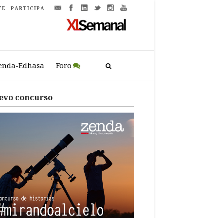
TE
PARTICIPA
enda-Edhasa
Foro
evo concurso