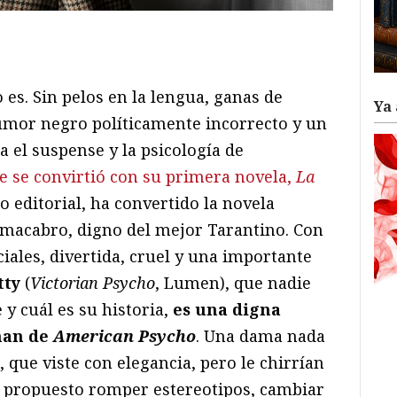
ram
il
ompartir
 es. Sin pelos en la lengua, ganas de
Ya 
humor negro políticamente incorrecto y un
a el suspense y la psicología de
ue se convirtió con su primera novela,
La
 editorial, ha convertido la novela
 macabro, digno del mejor Tarantino. Con
iales, divertida, cruel y una importante
tty
(
Victorian Psycho
, Lumen), que nadie
 y cuál es su historia,
es una digna
man de
American Psycho
. Una dama nada
 que viste con elegancia, pero le chirrían
a propuesto romper estereotipos, cambiar