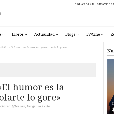
COLABORAN
SUSCRÍBE
a
Libros
Actualidad
Blogs
TV/Cine
Z
a Feito: «El humor es la vaselina para colarte lo gore»
Nu
 «El humor es la
olarte lo gore»
ictoria Iglesias
,
Virginia Feito