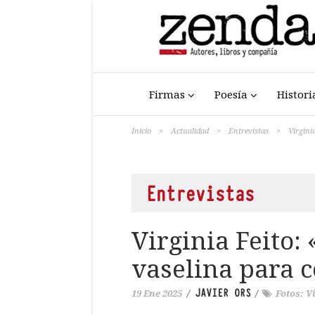
Firmas
Poesía
Histori
Inicio
>
Actualidad
>
Entrevistas
>
Virgini
Entrevistas
Virginia Feito:
vaselina para c
JAVIER ORS
19 Ene 2025
/
/
Fotos: V