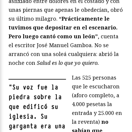
asfixiado entre dolores en el costado y con
unas piernas que apenas le obedecían, obró
su último milagro.
“Prácticamente le
tuvimos que depositar en el escenario.
Pero luego cantó como un león”
, cuenta
el escritor José Manuel Gamboa. No se
arrancó con una soleá cualquiera: abrió la
noche con
Salud es lo que yo quiero.
Las 525 personas
que le escucharon
"
Su voz fue la
(aforo completo, a
piedra sobre la
4.000 pesetas la
que edificó su
entrada y 25.000 en
iglesia. Su
la reventa)
no
garganta era una
sabían que