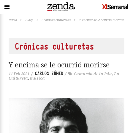
Inicio
>
Blogs
>
Crónicas culturetas
>
Y encima se le ocurrió morirse
Crónicas culturetas
Y encima se le ocurrió morirse
CARLOS ZÚMER
11 Feb 2021
/
/
Camarón de la Isla
,
La
Cultureta
,
música