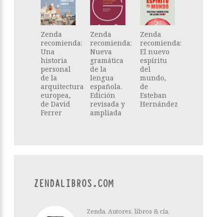
Zenda
Zenda
Zenda
recomienda:
recomienda:
recomienda:
Una
Nueva
El nuevo
historia
gramática
espíritu
personal
de la
del
de la
lengua
mundo,
arquitectura
española.
de
europea,
Edición
Esteban
de David
revisada y
Hernández
Ferrer
ampliada
ZENDALIBROS.COM
Zenda. Autores, libros & cía.