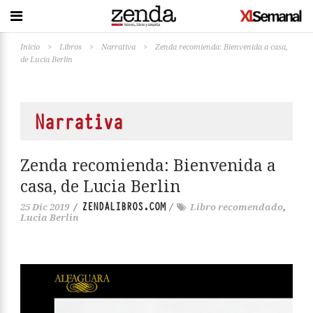
Inicio
>
Libros
>
Narrativa
>
Zenda recomienda: Bienvenida a casa,
de Lucia Berlin
Narrativa
Zenda recomienda: Bienvenida a
casa, de Lucia Berlin
ZENDALIBROS.COM
25 Dic 2019
/
/
Libro recomendado
,
Lucia Berlin