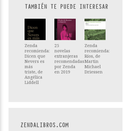
TAMBIÉN TE PUEDE INTERESAR
Zenda
25
Zenda
recomienda:
novelas
recomienda:
Dicen que
extranjeras
Ríos, de
Nevers es
recomendadas
Martin
más
por Zenda
Michael
triste, de
en 2019
Driessen
Angélica
Liddell
ZENDALIBROS.COM