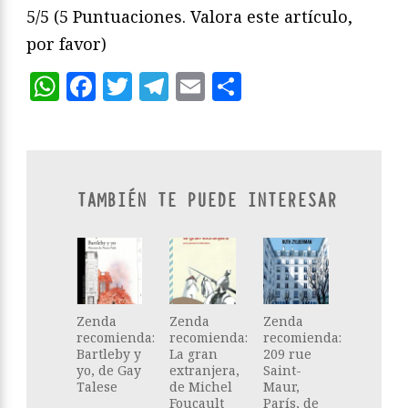
5/5
(5 Puntuaciones. Valora este artículo,
por favor)
WhatsApp
Facebook
Twitter
Telegram
Email
Compartir
TAMBIÉN TE PUEDE INTERESAR
Zenda
Zenda
Zenda
recomienda:
recomienda:
recomienda:
Bartleby y
La gran
209 rue
yo, de Gay
extranjera,
Saint-
Talese
de Michel
Maur,
Foucault
París, de