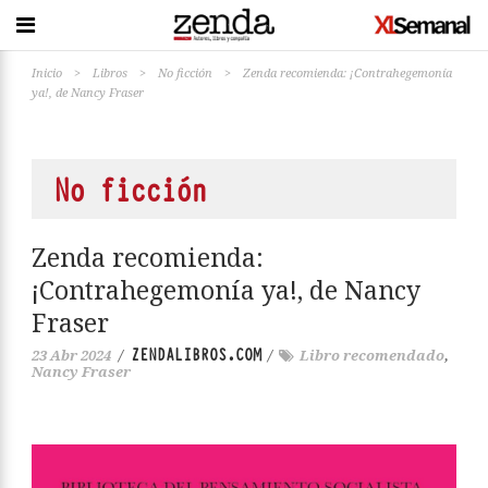
Inicio
>
Libros
>
No ficción
>
Zenda recomienda: ¡Contrahegemonía
ya!, de Nancy Fraser
No ficción
Zenda recomienda:
¡Contrahegemonía ya!, de Nancy
Fraser
ZENDALIBROS.COM
23 Abr 2024
/
/
Libro recomendado
,
Nancy Fraser