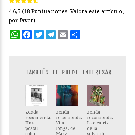
4.6/5
(18 Puntuaciones. Valora este artículo,
por favor)
WhatsApp
Facebook
Twitter
Telegram
Email
Compartir
TAMBIÉN TE PUEDE INTERESAR
Zenda
Zenda
Zenda
recomienda:
recomienda:
recomienda:
Una
Vita
La cicatriz
postal
longa, de
de la
color
Mary
selva, de