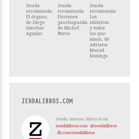
Zenda
Zenda
Zenda
recomienda:
recomienda:
recomienda:
El órgano,
Ficciones
Los
de Diego
gauchopunks,
idólatras
Sánchez
de Michel
y todos
Aguilar
Nieva
los que
aman, de
Adriana
Murad
Konings
ZENDALIBROS.COM
Zenda. Autores, libros & cía.
zendalibros.com
·
@zendalibros
·
fb.com/zendalibros