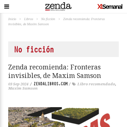
Inicio
>
Libros
>
No ficción
>
Zenda recomienda: Fronteras
invisibles, de Maxim Samson
No ficción
Zenda recomienda: Fronteras
invisibles, de Maxim Samson
ZENDALIBROS.COM
03 Sep 2024
/
/
Libro recomendado
,
Maxim Samson