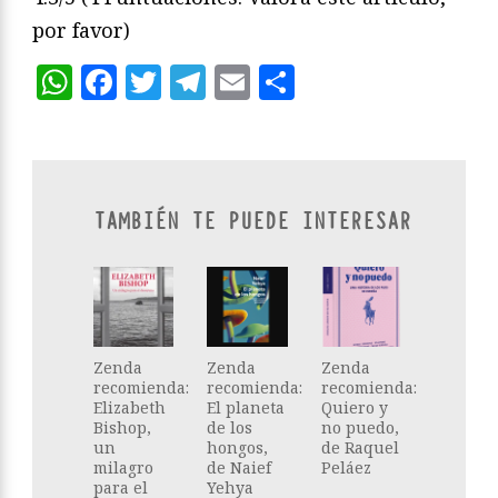
por favor)
WhatsApp
Facebook
Twitter
Telegram
Email
Compartir
TAMBIÉN TE PUEDE INTERESAR
Zenda
Zenda
Zenda
recomienda:
recomienda:
recomienda:
Elizabeth
El planeta
Quiero y
Bishop,
de los
no puedo,
un
hongos,
de Raquel
milagro
de Naief
Peláez
para el
Yehya