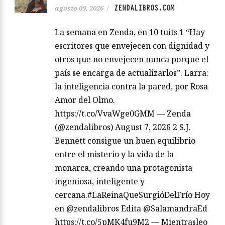
ZENDALIBROS.COM
agosto 09, 2026
/
La semana en Zenda, en 10 tuits 1 “Hay
escritores que envejecen con dignidad y
otros que no envejecen nunca porque el
país se encarga de actualizarlos”. Larra:
la inteligencia contra la pared, por Rosa
Amor del Olmo.
https://t.co/VvaWge0GMM — Zenda
(@zendalibros) August 7, 2026 2 S.J.
Bennett consigue un buen equilibrio
entre el misterio y la vida de la
monarca, creando una protagonista
ingeniosa, inteligente y
cercana.#LaReinaQueSurgióDelFrío Hoy
en @zendalibros Edita @SalamandraEd
https://t.co/5pMK4fu9M2 — Mientrasleo