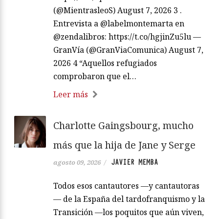
(@MientrasleoS) August 7, 2026 3 .
Entrevista a @labelmontemarta en
@zendalibros: https://t.co/hgjinZu5lu —
GranVía (@GranViaComunica) August 7,
2026 4 “Aquellos refugiados
comprobaron que el…
Leer más
Charlotte Gaingsbourg, mucho
más que la hija de Jane y Serge
JAVIER MEMBA
agosto 09, 2026
/
Todos esos cantautores —y cantautoras
— de la España del tardofranquismo y la
Transición —los poquitos que aún viven,