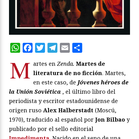
WhatsApp
Facebook
Twitter
Telegram
Email
Compartir
M
artes en
Zenda.
Martes de
literatura de no ficción
. Martes,
en este caso, de
Jóvenes héroes de
la Unión Soviética
, el último libro del
periodista y escritor estadounidense de
origen ruso
Alex Halberstadt
(Moscú,
1970), traducido al español por
Jon Bilbao
y
publicado por el sello editorial
Impedimenta
. Nacido en el seno de una