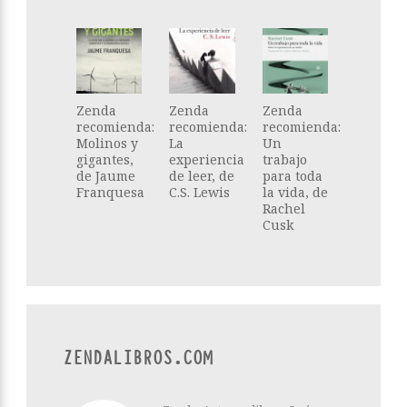
Zenda
Zenda
Zenda
recomienda:
recomienda:
recomienda:
Molinos y
La
Un
gigantes,
experiencia
trabajo
de Jaume
de leer, de
para toda
Franquesa
C.S. Lewis
la vida, de
Rachel
Cusk
ZENDALIBROS.COM