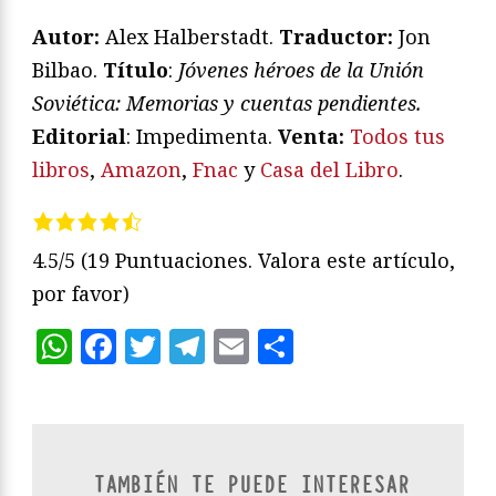
Autor:
Alex Halberstadt.
Traductor:
Jon
Bilbao.
Título
:
Jóvenes héroes de la Unión
Soviética: Memorias y cuentas pendientes
.
Editorial
: Impedimenta.
V
enta:
Todos tus
libros
,
Amazon
,
Fnac
y
Casa del Libro
.
4.5/5
(19 Puntuaciones. Valora este artículo,
por favor)
WhatsApp
Facebook
Twitter
Telegram
Email
Compartir
TAMBIÉN TE PUEDE INTERESAR