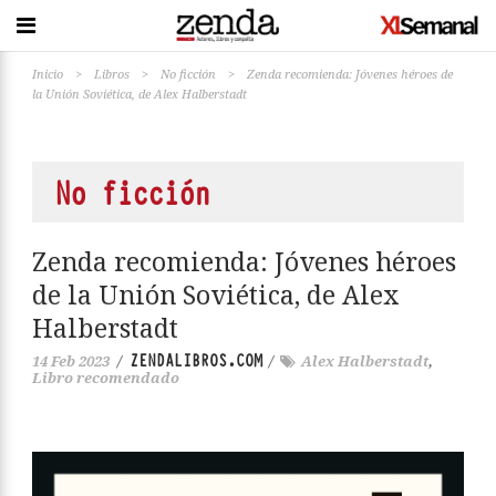
Inicio
>
Libros
>
No ficción
>
Zenda recomienda: Jóvenes héroes de
la Unión Soviética, de Alex Halberstadt
No ficción
Zenda recomienda: Jóvenes héroes
de la Unión Soviética, de Alex
Halberstadt
ZENDALIBROS.COM
14 Feb 2023
/
/
Alex Halberstadt
,
Libro recomendado