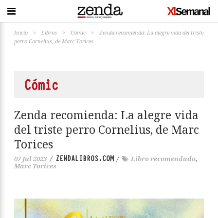
Inicio
>
Libros
>
Cómic
>
Zenda recomienda: La alegre vida del triste
perro Cornelius, de Marc Torices
Cómic
Zenda recomienda: La alegre vida
del triste perro Cornelius, de Marc
Torices
ZENDALIBROS.COM
07 Jul 2023
/
/
Libro recomendado
,
Marc Torices