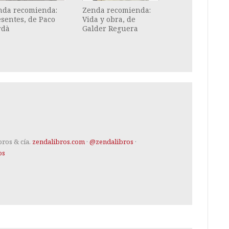
nda recomienda:
Zenda recomienda:
sentes, de Paco
Vida y obra, de
rdà
Galder Reguera
bros & cía.
zendalibros.com
·
@zendalibros
·
os