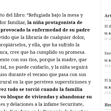
to del libro: “Refugiada bajo la mesa y
Art
dor familiar,
la niña protagonista de
El 
a provocado la enfermedad de su padre
EL 
etido que la libraría de cualquier dolor,
02 A
opiárselos, y ella, que ha sufrido la
nuca, cree que ha cumplido su promesa.
Eso
ente con sus tíos, porque la madre, que
EL 
30 J
ital, no puede cuidarlo, y la niña seguirá
luso durante el verano que pasa con sus
El 
rural en la que perviven supersticiones y
EL 
vez todo se torció cuando la familia
23 J
evo bloque de viviendas y abandonar su
nes y delaciones a la infame Securitate,
He