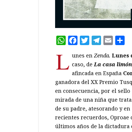
WhatsApp
Facebook
Twitter
Teleg
Ema
C
L
unes en
Zenda.
Lunes 
caso, de
La casa limón
afincada en España
Co
ganadora del XX Premio Tusqu
en consecuencia, por el sello
mirada de una niña que trata 
de su padre, atesorando y en
recientes recuerdos, Oproae 
últimos años de la dictadura