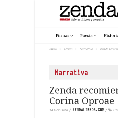
Firmas
Poesía
Histori
Inicio
>
Libros
>
Narrativa
>
Zenda recomi
Narrativa
Zenda recomien
Corina Oproae
ZENDALIBROS.COM
14 Oct 2024
/
/
Co