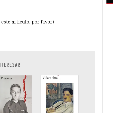
este artículo, por favor)
ram
il
ompartir
NTERESAR