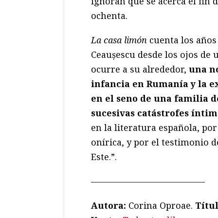
ignoran que se acerca el fin 
ochenta.
La casa limón
cuenta los años
Ceaușescu desde los ojos de 
ocurre a su alrededor,
una no
infancia en Rumanía y la e
en el seno de una familia d
sucesivas catástrofes íntim
en la literatura española, po
onírica, y por el testimonio d
Este.”.
—————————————
Autora:
Corina Oproae.
T
ítu