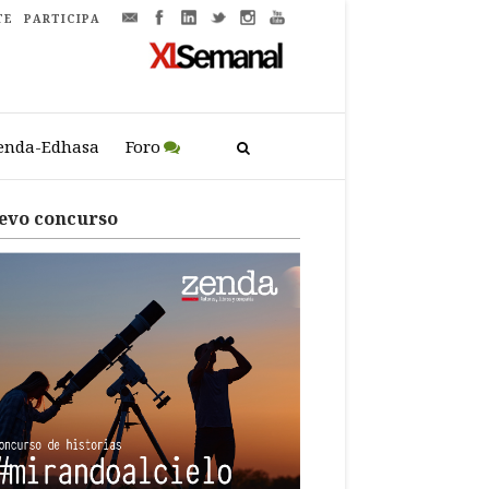
TE
PARTICIPA
enda-Edhasa
Foro
evo concurso