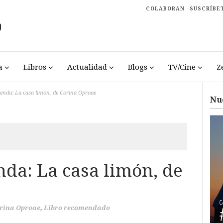
COLABORAN
SUSCRÍBE
a
Libros
Actualidad
Blogs
TV/Cine
Z
enda: La casa limón, de Corina Oproae
Nu
da: La casa limón, de
rina Oproae
,
Libro recomendado