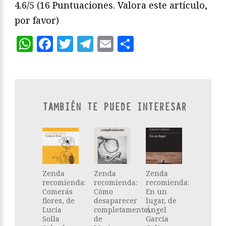
4.6/5
(16 Puntuaciones. Valora este artículo,
por favor)
WhatsApp
Facebook
Twitter
Telegram
Email
Compartir
TAMBIÉN TE PUEDE INTERESAR
Zenda
Zenda
Zenda
recomienda:
recomienda:
recomienda:
Comerás
Cómo
En un
flores, de
desaparecer
lugar, de
Lucía
completamente,
Ángel
Solla
de
García