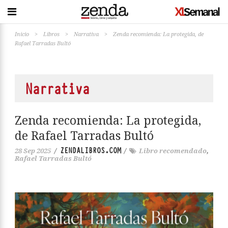
Inicio
>
Libros
>
Narrativa
>
Zenda recomienda: La protegida, de
Rafael Tarradas Bultó
Narrativa
Zenda recomienda: La protegida,
de Rafael Tarradas Bultó
ZENDALIBROS.COM
28 Sep 2025
/
/
Libro recomendado
,
Rafael Tarradas Bultó