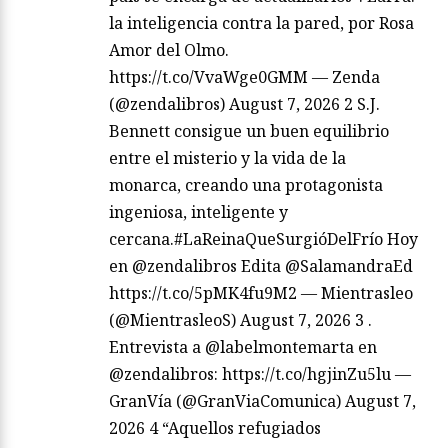
la inteligencia contra la pared, por Rosa
Amor del Olmo.
https://t.co/VvaWge0GMM — Zenda
(@zendalibros) August 7, 2026 2 S.J.
Bennett consigue un buen equilibrio
entre el misterio y la vida de la
monarca, creando una protagonista
ingeniosa, inteligente y
cercana.#LaReinaQueSurgióDelFrío Hoy
en @zendalibros Edita @SalamandraEd
https://t.co/5pMK4fu9M2 — Mientrasleo
(@MientrasleoS) August 7, 2026 3 .
Entrevista a @labelmontemarta en
@zendalibros: https://t.co/hgjinZu5lu —
GranVía (@GranViaComunica) August 7,
2026 4 “Aquellos refugiados