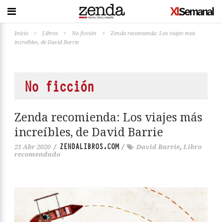
Inicio
>
Libros
>
No ficción
>
Zenda recomienda: Los viajes más
increíbles, de David Barrie
No ficción
Zenda recomienda: Los viajes más
increíbles, de David Barrie
ZENDALIBROS.COM
21 Abr 2020
/
/
David Barrie
,
Libro
recomendado