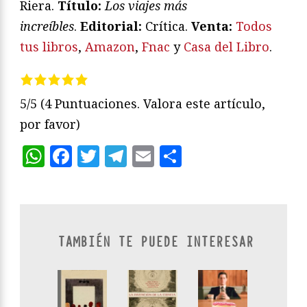
Riera.
T
ítulo:
Los viajes más
increíbles
.
Editorial:
Crítica.
V
enta:
Todos
tus libros
,
Amazon
,
Fnac
y
Casa del Libro
.
5/5
(4 Puntuaciones. Valora este artículo,
por favor)
WhatsApp
Facebook
Twitter
Telegram
Email
Compartir
TAMBIÉN TE PUEDE INTERESAR