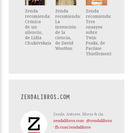
Zenda
Zenda
Zenda
recomienda:
recomienda:
recomienda:
Crónica
La
Tres
de un
invención
ensayos
silencio,
de la
sobre
de Lidia
ciencia,
Twin
Chukóvskaia
de David
Peaks, de
Wootton
Pacôme
Thiellement
ZENDALIBROS.COM
Zenda. Autores, libros & cía.
zendalibros.com
·
@zendalibros
·
fb.com/zendalibros