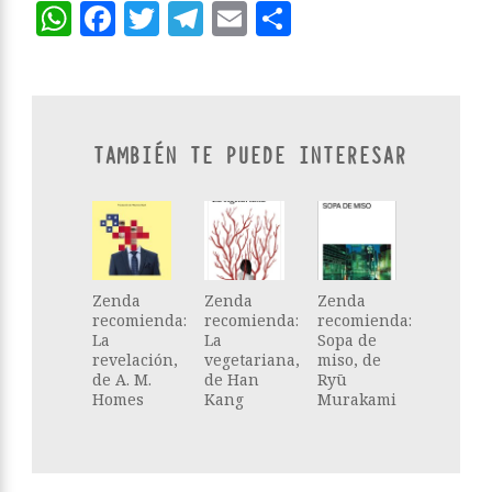
WhatsApp
Facebook
Twitter
Telegram
Email
Compartir
TAMBIÉN TE PUEDE INTERESAR
Zenda
Zenda
Zenda
recomienda:
recomienda:
recomienda:
La
La
Sopa de
revelación,
vegetariana,
miso, de
de A. M.
de Han
Ryū
Homes
Kang
Murakami