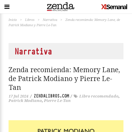
Inicio
>
Libros
>
Narrativa
>
Zenda recomienda: Memory Lane, de
Patrick Modiano y Pierre Le-Tan
Narrativa
Zenda recomienda: Memory Lane,
de Patrick Modiano y Pierre Le-
Tan
ZENDALIBROS.COM
17 Jul 2024
/
/
Libro recomendado
,
Patrick Modiano
,
Pierre Le-Tan