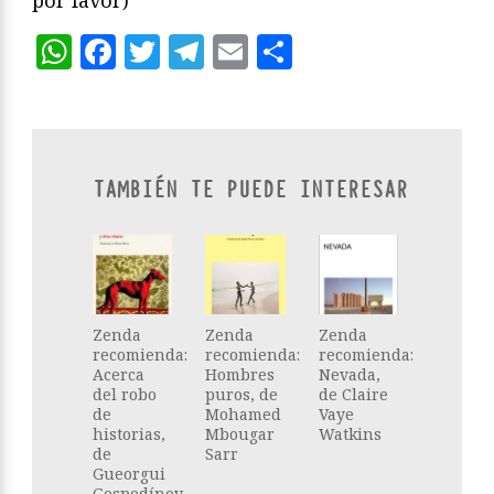
WhatsApp
Facebook
Twitter
Telegram
Email
Compartir
TAMBIÉN TE PUEDE INTERESAR
Zenda
Zenda
Zenda
recomienda:
recomienda:
recomienda:
Acerca
Hombres
Nevada,
del robo
puros, de
de Claire
de
Mohamed
Vaye
historias,
Mbougar
Watkins
de
Sarr
Gueorgui
Gospodínov