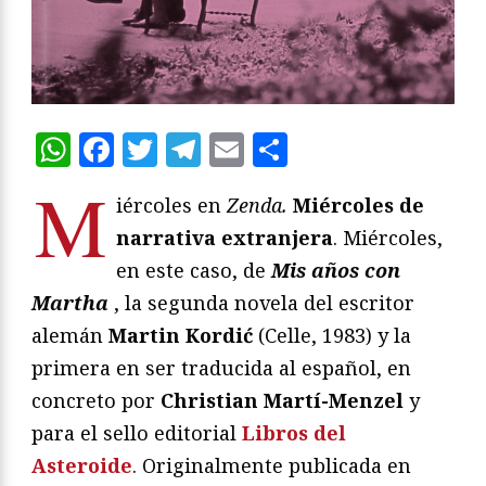
WhatsApp
Facebook
Twitter
Telegram
Email
Compartir
M
iércoles en
Zenda.
Miércoles de
narrativa extranjera
. Miércoles,
en este caso, de
Mis años con
Martha
, la segunda novela del escritor
alemán
Martin Kordić
(Celle, 1983) y la
primera en ser traducida al español, en
concreto por
Christian Martí-Menzel
y
para el sello editorial
Libros del
Asteroide
. Originalmente publicada en