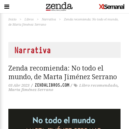
Inicio
>
Libros
>
Narrativa
>
Zenda recomienda: No todo el mundo,
de Marta Jiménez Serrano
Narrativa
Zenda recomienda: No todo el
mundo, de Marta Jiménez Serrano
ZENDALIBROS.COM
03 Abr 2023
/
/
Libro recomendado
,
Marta Jiménez Serrano