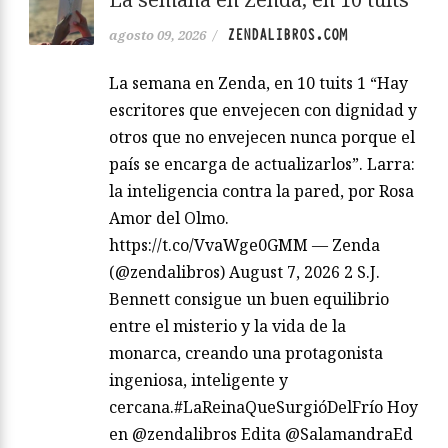
ZENDALIBROS.COM
agosto 09, 2026
/
La semana en Zenda, en 10 tuits 1 “Hay
escritores que envejecen con dignidad y
otros que no envejecen nunca porque el
país se encarga de actualizarlos”. Larra:
la inteligencia contra la pared, por Rosa
Amor del Olmo.
https://t.co/VvaWge0GMM — Zenda
(@zendalibros) August 7, 2026 2 S.J.
Bennett consigue un buen equilibrio
entre el misterio y la vida de la
monarca, creando una protagonista
ingeniosa, inteligente y
cercana.#LaReinaQueSurgióDelFrío Hoy
en @zendalibros Edita @SalamandraEd