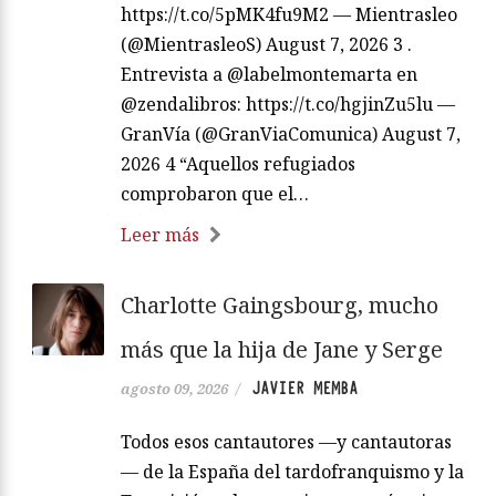
https://t.co/5pMK4fu9M2 — Mientrasleo
(@MientrasleoS) August 7, 2026 3 .
Entrevista a @labelmontemarta en
@zendalibros: https://t.co/hgjinZu5lu —
GranVía (@GranViaComunica) August 7,
2026 4 “Aquellos refugiados
comprobaron que el…
Leer más
Charlotte Gaingsbourg, mucho
más que la hija de Jane y Serge
JAVIER MEMBA
agosto 09, 2026
/
Todos esos cantautores —y cantautoras
— de la España del tardofranquismo y la