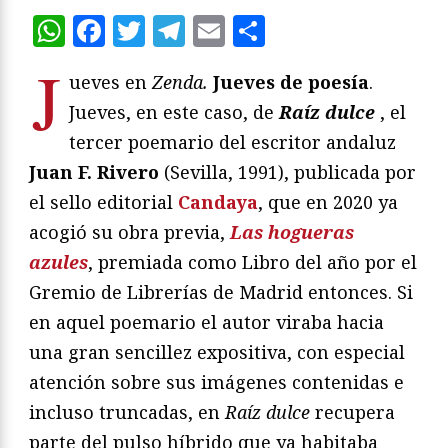
WhatsApp
Facebook
Twitter
Telegram
Email
Compartir
J
ueves en
Zenda.
Jueves de poesía
.
Jueves, en este caso, de
Raíz dulce
, el
tercer poemario del escritor andaluz
Juan F. Rivero
(Sevilla, 1991), publicada por
el sello editorial
Candaya
, que en 2020 ya
acogió su obra previa,
Las hogueras
azules
, premiada como Libro del año por el
Gremio de Librerías de Madrid entonces. Si
en aquel poemario el autor viraba hacia
una gran sencillez expositiva, con especial
atención sobre sus imágenes contenidas e
incluso truncadas, en
Raíz dulce
recupera
parte del pulso híbrido que ya habitaba