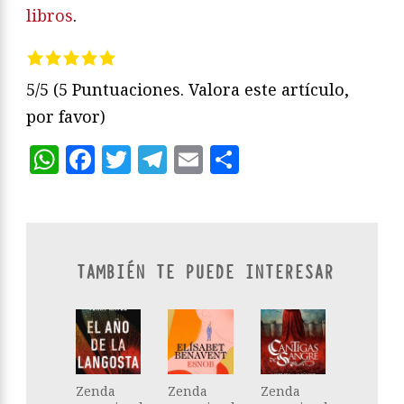
libros
.
5/5
(5 Puntuaciones. Valora este artículo,
por favor)
WhatsApp
Facebook
Twitter
Telegram
Email
Compartir
TAMBIÉN TE PUEDE INTERESAR
Zenda
Zenda
Zenda