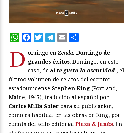
WhatsApp
Facebook
Twitter
Telegram
Email
Compartir
D
omingo en
Zenda.
Domingo de
grandes éxitos
. Domingo, en este
caso, de
Si te gusta la oscuridad
, el
último volumen de relatos del escritor
estadounidense
Stephen King
(Portland,
Maine, 1947), traducido al español por
Carlos Milla Soler
para su publicación,
como es habitual en las obras de King, por
cuenta del sello editorial
Plaza & Janés
. En
el año en que su trayectoria literaria