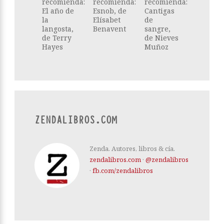
recomienda:
recomienda:
recomienda:
El año de
Esnob, de
Cantigas
la
Elísabet
de
langosta,
Benavent
sangre,
de Terry
de Nieves
Hayes
Muñoz
ZENDALIBROS.COM
Zenda. Autores, libros & cía.
zendalibros.com
·
@zendalibros
·
fb.com/zendalibros