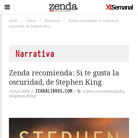
Inicio
>
Libros
>
Narrativa
>
Zenda recomienda: Si te gusta la
oscuridad, de Stephen King
Narrativa
Zenda recomienda: Si te gusta la
oscuridad, de Stephen King
ZENDALIBROS.COM
14 Jul 2024
/
/
Libro recomendado
,
Stephen King