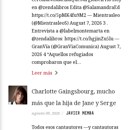
en @zendalibros Edita @SalamandraEd
https://t.co/5pMK4fu9M2 — Mientrasleo
(@MientrasleoS) August 7, 2026 3 .
Entrevista a @labelmontemarta en
@zendalibros: https://t.co/hgjinZu5lu —
GranVía (@GranViaComunica) August 7,
2026 4 “Aquellos refugiados
comprobaron que el…
Leer más
Charlotte Gaingsbourg, mucho
más que la hija de Jane y Serge
JAVIER MEMBA
agosto 09, 2026
/
Todos esos cantautores —y cantautoras