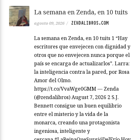
La semana en Zenda, en 10 tuits
ZENDALIBROS.COM
agosto 09, 2026
/
La semana en Zenda, en 10 tuits 1 “Hay
escritores que envejecen con dignidad y
otros que no envejecen nunca porque el
país se encarga de actualizarlos”. Larra:
la inteligencia contra la pared, por Rosa
Amor del Olmo.
https://t.co/VvaWge0GMM — Zenda
(@zendalibros) August 7, 2026 2 S.J.
Bennett consigue un buen equilibrio
entre el misterio y la vida de la
monarca, creando una protagonista
ingeniosa, inteligente y
cercana.#LaReinaQueSurgióDelFrío Hoy