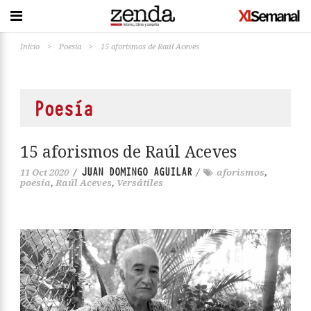
Inicio
>
Poesía
>
15 aforismos de Raúl Aceves
Poesía
15 aforismos de Raúl Aceves
JUAN DOMINGO AGUILAR
11 Oct 2020
/
/
aforismos
,
poesía
,
Raúl Aceves
,
Versátiles