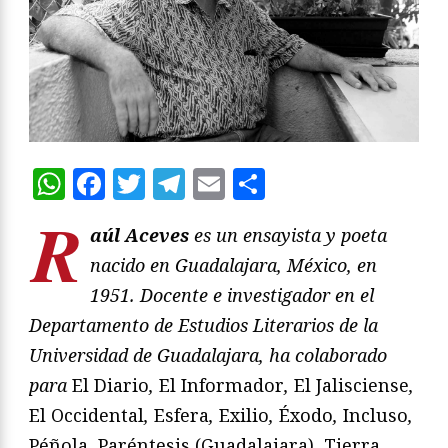
WhatsApp
Facebook
Twitter
Telegram
Email
Compartir
R
aúl Aceves
es un ensayista y poeta
nacido en Guadalajara, México, en
1951. Docente e investigador en el
Departamento de Estudios Literarios de la
Universidad de Guadalajara, ha colaborado
para
El Diario
,
El Informador
,
El Jalisciense
,
El Occidental
,
Esfera
,
Exilio
,
Éxodo
,
Incluso
,
Péñola
,
Paréntesis (Guadalajara)
,
Tierra