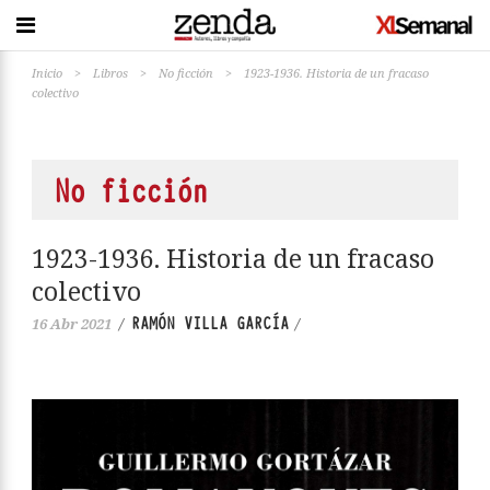
Inicio
>
Libros
>
No ficción
>
1923-1936. Historia de un fracaso
colectivo
No ficción
1923-1936. Historia de un fracaso
colectivo
RAMÓN VILLA GARCÍA
16 Abr 2021
/
/