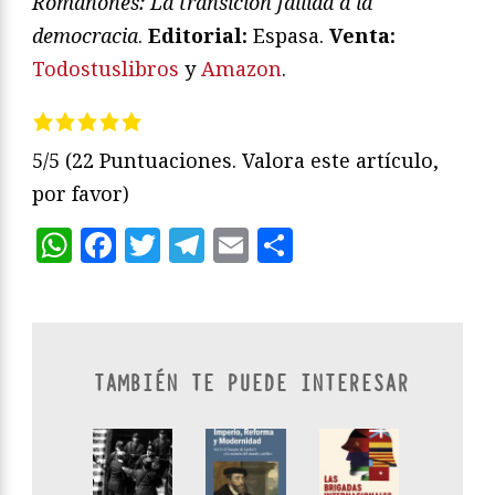
Romanones: La transición fallida a la
democracia
.
Editorial:
Espasa.
Venta:
Todostuslibros
y
Amazon
.
5/5
(22 Puntuaciones. Valora este artículo,
por favor)
WhatsApp
Facebook
Twitter
Telegram
Email
Compartir
TAMBIÉN TE PUEDE INTERESAR