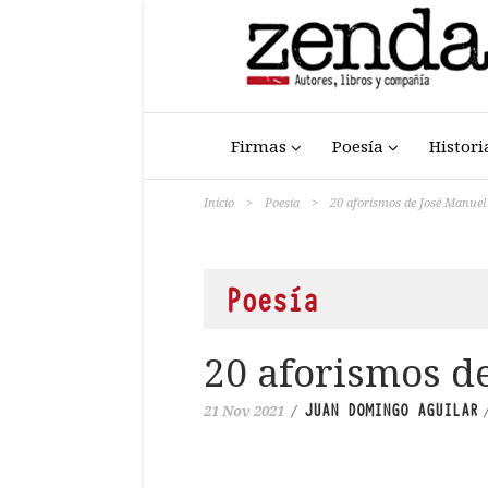
Firmas
Poesía
Histori
Inicio
>
Poesía
>
20 aforismos de José Manuel
Poesía
20 aforismos d
JUAN DOMINGO AGUILAR
21 Nov 2021
/