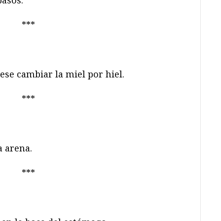
pasos.
***
ese cambiar la miel por hiel.
***
a arena.
***