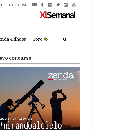
TE
PARTICIPA
enda-Edhasa
Foro
evo concurso