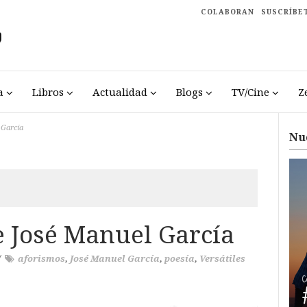
COLABORAN
SUSCRÍBE
a
Libros
Actualidad
Blogs
TV/Cine
Z
 García
Nu
e José Manuel García
/
aforismos
,
José Manuel García
,
poesía
,
Versátiles