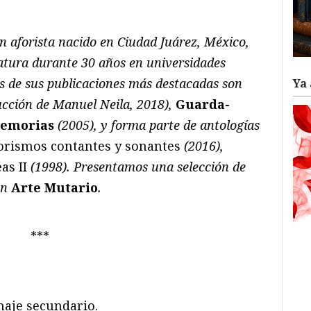
ram
il
ompartir
n aforista nacido en Ciudad Juárez, México,
ratura durante 30 años en universidades
 de sus publicaciones más destacadas son
Ya 
ucción de Manuel Neila, 2018),
Guarda-
emorias
(2005), y forma parte de antologías
orismos contantes y sonantes
(2016),
as II
(1998). Presentamos una selección de
ón
Arte Mutario
.
***
naje secundario.