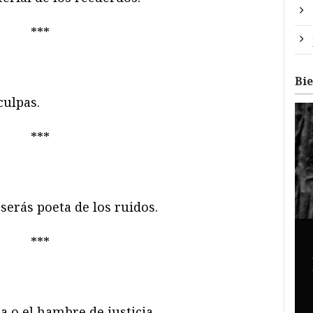
***
Bi
culpas.
***
 serás poeta de los ruidos.
***
a o el hambre de justicia.