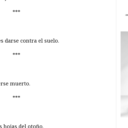
***
es darse contra el suelo.
***
erse muerto.
***
s hojas del otoño.