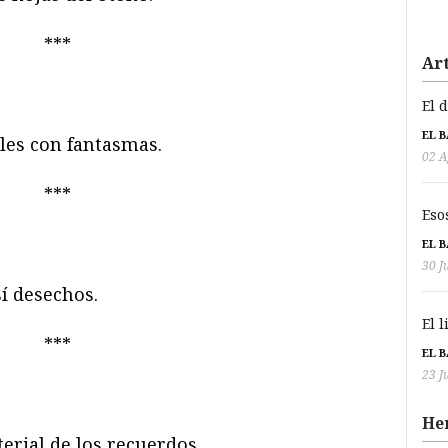
***
Art
El 
EL 
les con fantasmas.
02 A
***
Eso
EL 
30 J
sí desechos.
El 
***
EL 
23 J
He
rial de los recuerdos.