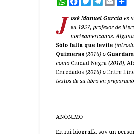
WhatsApp
Facebook
Twitter
Teleg
Ema
C
J
osé Manuel García
es u
en 1957, profesor de lite
norteamericanas. Algunas
Sólo falta que levite
(introd
Quimeras
(2016) o
Guardam
como
Ciudad Negra
(2018),
Af
Enredados
(2016) o
Entre Líne
textos de su libro en preparaci
ANÓNIMO
En mi biografía soy un perso