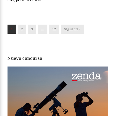
1
2
3
…
12
Siguiente ›
Nuevo concurso