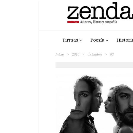
Firmas
Poesía
Histori
Inicio
>
2016
>
diciembre
>
03