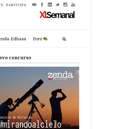
TE
PARTICIPA
enda-Edhasa
Foro
evo concurso