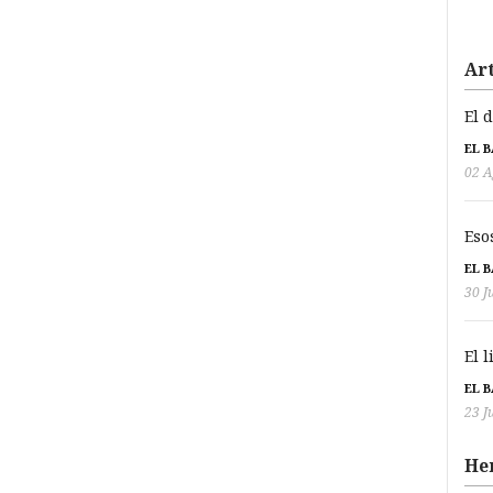
Art
El 
EL 
02 A
Eso
EL 
30 J
El 
EL 
23 J
He