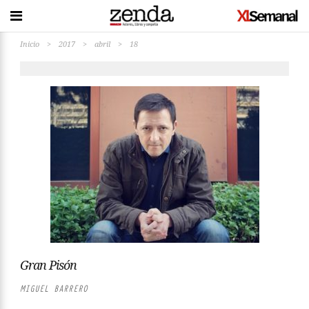
Inicio
>
2017
>
abril
>
18
Gran Pisón
MIGUEL BARRERO