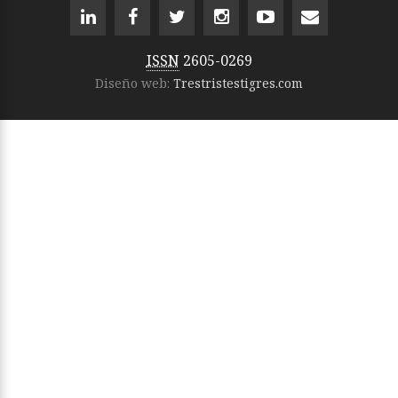
ISSN
2605-0269
Diseño web:
Trestristestigres.com