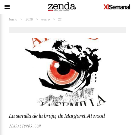
Inicio
>
2018
>
enero
>
21
La semilla de la bruja, de Margaret Atwood
ZENDALIBROS.COM