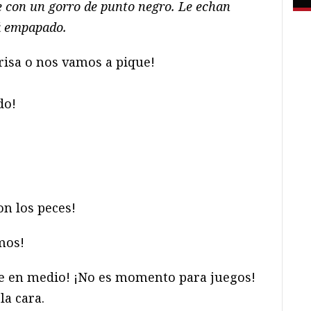
e con un gorro de punto negro. Le echan
tá empapado.
isa o nos vamos a pique!
do!
n los peces!
mos!
 en medio! ¡No es momento para juegos!
la cara.