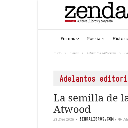
Firmas
Poesía
Histori
Inicio
>
Libros
>
Adelantos editoriales
>
La
Adelantos editori
La semilla de l
Atwood
ZENDALIBROS.COM
21 Ene 2018
/
/
Ma