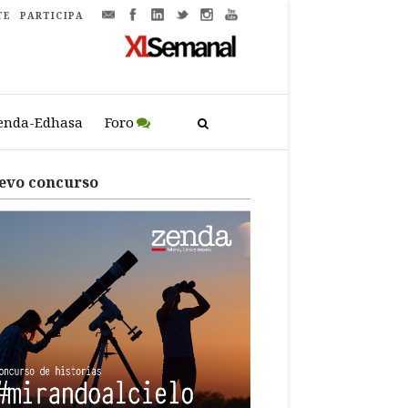
TE
PARTICIPA
enda-Edhasa
Foro
evo concurso