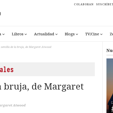
COLABORAN
SUSCRÍBE
a
Libros
Actualidad
Blogs
TV/Cine
Z
 semilla de la bruja, de Margaret Atwood
Nu
ales
a bruja, de Margaret
rgaret Atwood