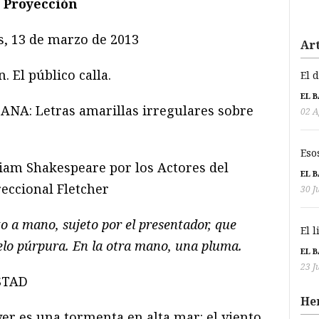
Proyección
s, 13 de marzo de 2013
Art
. El público calla.
El 
EL 
A: Letras amarillas irregulares sobre
02 A
Eso
am Shakespeare por los Actores del
EL 
eccional Fletcher
30 J
to a mano, sujeto por el presentador, que
El 
pelo púrpura. En la otra mano, una pluma.
EL 
23 J
STAD
He
r es una tormenta en alta mar: el viento