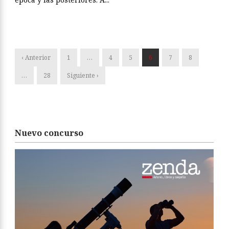
‹ Anterior
1
…
4
5
6
7
8
…
28
Siguiente ›
Nuevo concurso