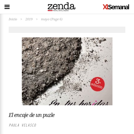
Inicio
>
2019
>
mayo
(Page 6)
El encaje de un puzle
PAULA VELASCO