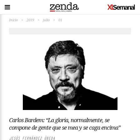
Inicio
>
2019
>
julio
>
01
Carlos Bardem: “La gloria, normalmente, se
compone de gente que se mea y se caga encima”
JESÚS FERNÁNDEZ ÚBEDA