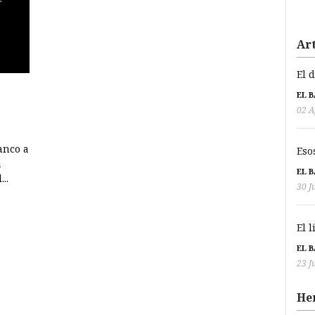
Art
El 
EL 
02 A
anco a
Eso
a
EL 
..
30 J
El 
EL 
23 J
He