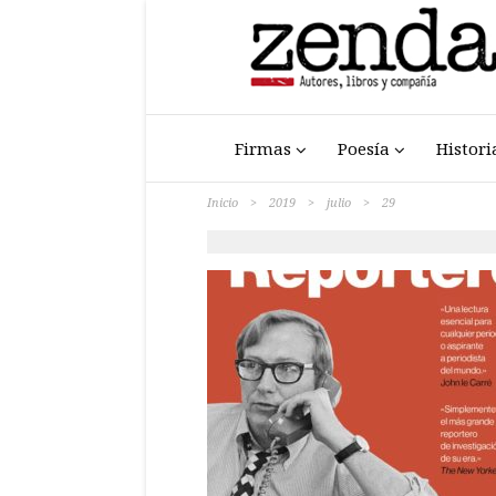
Firmas
Poesía
Histori
Inicio
>
2019
>
julio
>
29