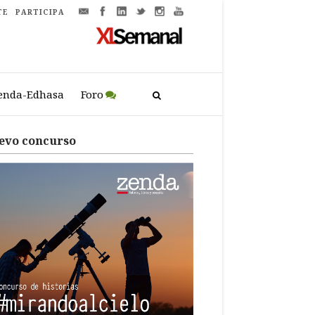
TE
PARTICIPA
enda-Edhasa
Foro
evo concurso