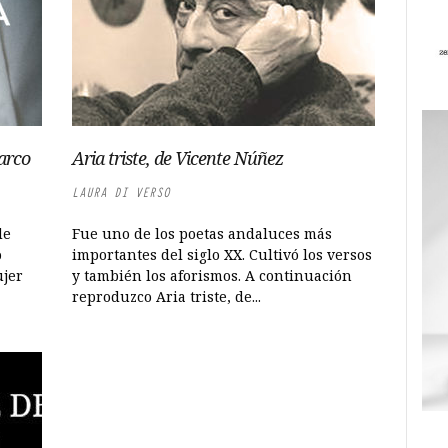
arco
Aria triste, de Vicente Núñez
LAURA DI VERSO
de
Fue uno de los poetas andaluces más
o
importantes del siglo XX. Cultivó los versos
ujer
y también los aforismos. A continuación
reproduzco Aria triste, de...