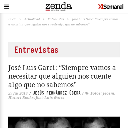
Inicio
>
Actualidad
>
Entrevistas
>
José Luis Garci: “Siempre vamos
a necesitar que alguien nos cuente algo que no sabemos”
Entrevistas
José Luis Garci: “Siempre vamos a
necesitar que alguien nos cuente
algo que no sabemos”
JESÚS FERNÁNDEZ ÚBEDA
29 Jul 2019
/
/
Fotos: Jeosm
,
Hatari Books
,
José Luis Garci