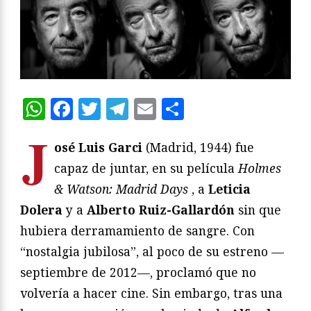
WhatsApp
Facebook
Twitter
Telegram
Email
Compartir
J
osé Luis Garci
(Madrid, 1944) fue
capaz de juntar, en su película
Holmes
& Watson: Madrid Days
, a
Leticia
Dolera
y a
Alberto Ruiz-Gallardón
sin que
hubiera derramamiento de sangre. Con
“nostalgia jubilosa”, al poco de su estreno —
septiembre de 2012—, proclamó que no
volvería a hacer cine. Sin embargo, tras una