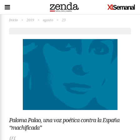
Inicio
>
2019
>
agosto
>
23
Paloma Palao, una voz poética contra la España
“machificada”
EFE