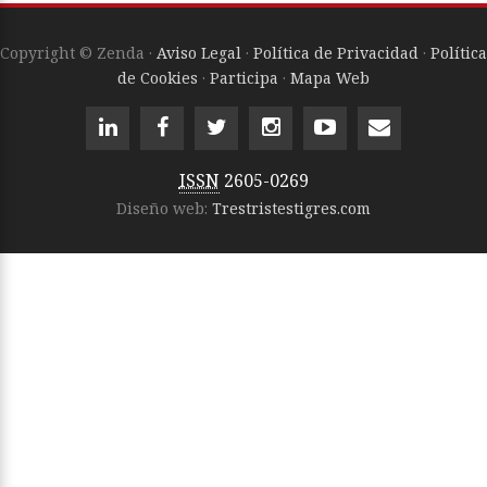
Copyright © Zenda ·
Aviso Legal
·
Política de Privacidad
·
Política
de Cookies
·
Participa
·
Mapa Web
ISSN
2605-0269
Diseño web:
Trestristestigres.com