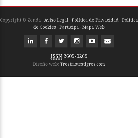
Copyright © Zenda ·
Aviso Legal
·
Política de Privacidad
·
Política
de Cookies
·
Participa
·
Mapa Web
ISSN
2605-0269
Diseño web:
Trestristestigres.com