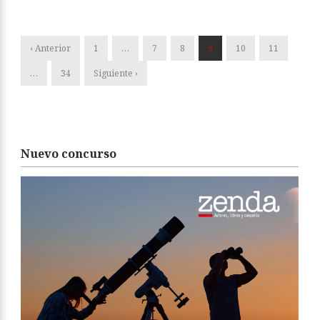
‹ Anterior
1
…
7
8
9
10
11
…
34
Siguiente ›
Nuevo concurso