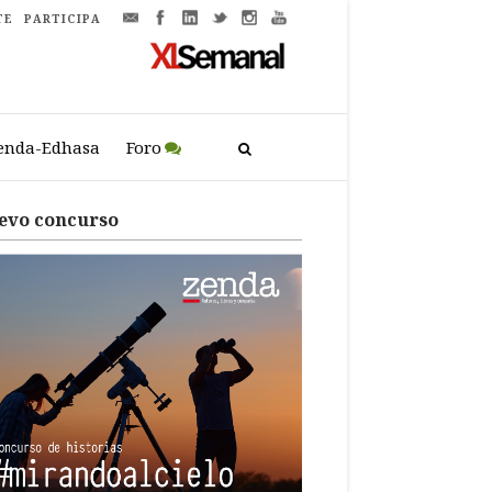
TE
PARTICIPA
enda-Edhasa
Foro
evo concurso