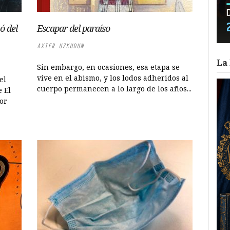
ó del
Escapar del paraíso
AXIER UZKUDUN
La 
Sin embargo, en ocasiones, esa etapa se
vive en el abismo, y los lodos adheridos al
el
cuerpo permanecen a lo largo de los años...
e El
or