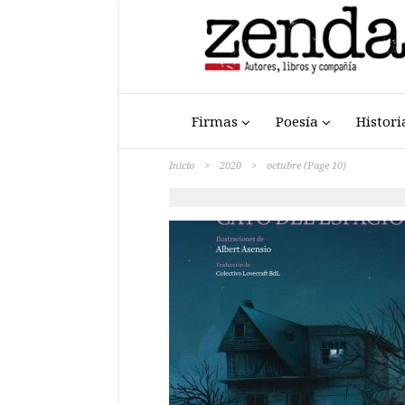
Firmas
Poesía
Histori
Inicio
>
2020
>
octubre
(Page 10)