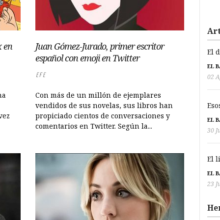
Art
x en
Juan Gómez-Jurado, primer escritor
El 
español con emoji en Twitter
EL 
EFE
02 A
na
Con más de un millón de ejemplares
Eso
vendidos de sus novelas, sus libros han
vez
propiciado cientos de conversaciones y
EL 
comentarios en Twitter. Según la...
30 J
El 
EL 
23 J
He