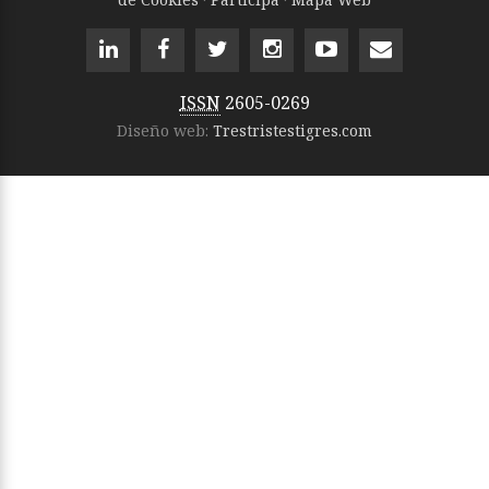
ISSN
2605-0269
Diseño web:
Trestristestigres.com