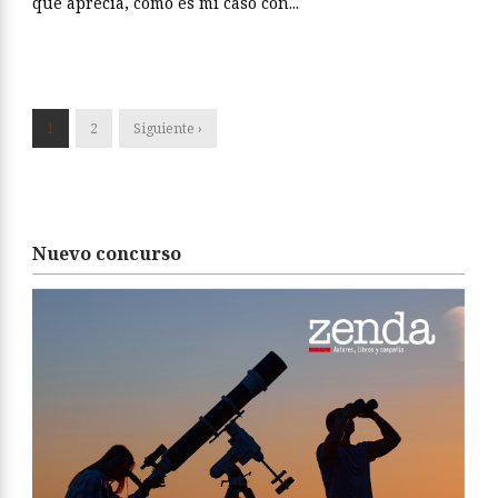
que aprecia, como es mi caso con...
1
2
Siguiente ›
Nuevo concurso