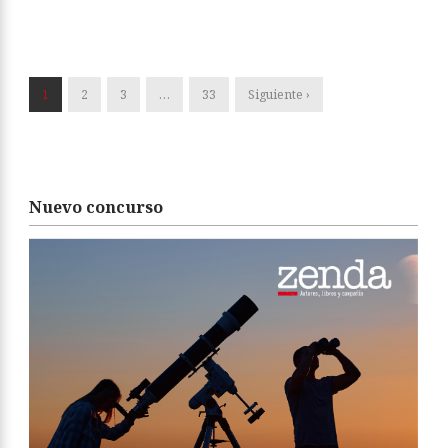
1
2
3
…
33
Siguiente ›
Nuevo concurso