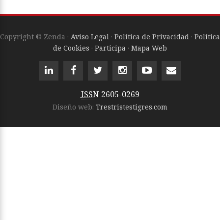
Copyright © Zenda ·
Aviso Legal
·
Política de Privacidad
·
Política
de Cookies
·
Participa
·
Mapa Web
ISSN
2605-0269
Diseño web:
Trestristestigres.com