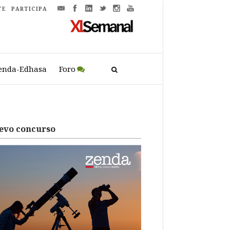
TE
PARTICIPA
enda-Edhasa
Foro
evo concurso