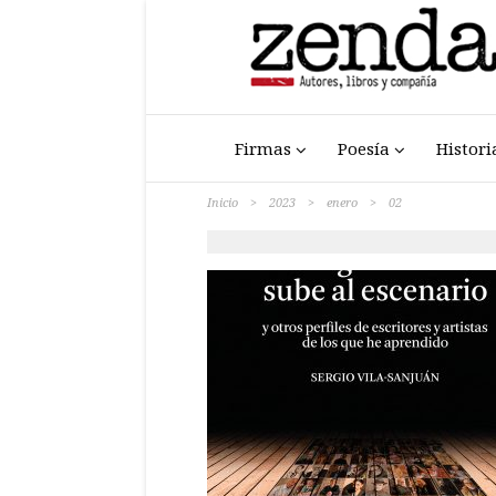
Firmas
Poesía
Histori
Inicio
>
2023
>
enero
>
02