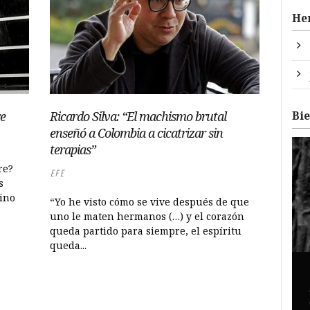
He
Bi
re
Ricardo Silva: “El machismo brutal
enseñó a Colombia a cicatrizar sin
terapias”
re?
EFE
s
eino
“Yo he visto cómo se vive después de que
uno le maten hermanos (…) y el corazón
queda partido para siempre, el espíritu
queda...