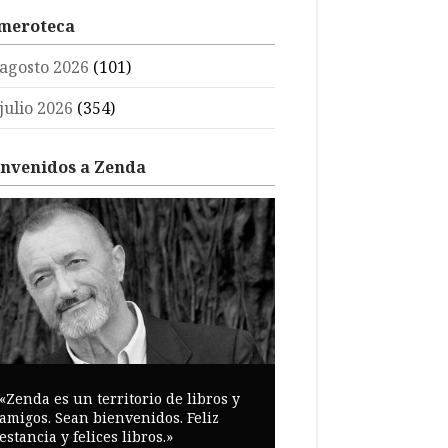
meroteca
agosto 2026
(101)
julio 2026
(354)
envenidos a Zenda
«Zenda es un territorio de libros y
amigos. Sean bienvenidos. Feliz
estancia y felices libros.»