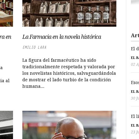
Art
ra en
La Farmacia en la novela histórica
EMILIO LARA
El 
EL 
La figura del farmacéutico ha sido
02 A
tradicionalmente respetada y valorada por
ma
los novelistas históricos, salvaguardándola
de mostrar el lado turbio de la condición
ia al
Eso
humana....
EL 
30 J
El 
EL 
23 J