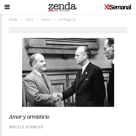
Inicio
>
2023
>
enero
>
29
(Page 2)
Amor y armisticio
MARCELO BIRMAJER