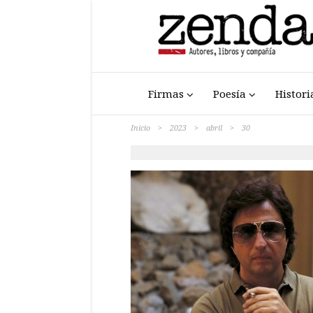
Firmas
Poesía
Histori
Inicio
>
2023
>
abril
>
30