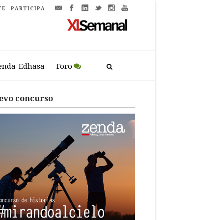
TE
PARTICIPA
enda-Edhasa
Foro
evo concurso