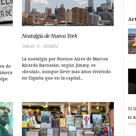
Art
Nostalgia de Nueva York
CARLOS H. VÁZQUEZ
La nostalgia por Buenos Aires de Marcos
Ricardo Barnatán, según Jimmy, es
es de
«brutal», aunque lleve más años viviendo
rimera
en España que en la capital...
olpe
El 
EL 
23 J