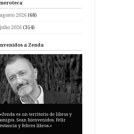
meroteca
agosto 2026
(68)
julio 2026
(354)
envenidos a Zenda
«Zenda es un territorio de libros y
amigos. Sean bienvenidos. Feliz
estancia y felices libros.»