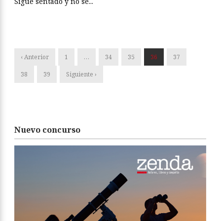
Sigue sentado y no se...
‹ Anterior
1
…
34
35
36
37
38
39
Siguiente ›
Nuevo concurso