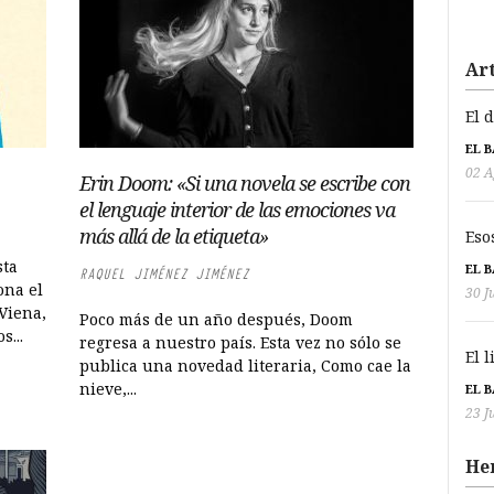
Art
El 
EL 
02 A
Erin Doom: «Si una novela se escribe con
el lenguaje interior de las emociones va
más allá de la etiqueta»
Eso
sta
EL 
RAQUEL JIMÉNEZ JIMÉNEZ
ona el
30 J
Viena,
Poco más de un año después, Doom
s...
regresa a nuestro país. Esta vez no sólo se
El 
publica una novedad literaria, Como cae la
nieve,...
EL 
23 J
He