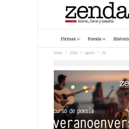
Firmas
Poesía
Histori
Inicio
>
2024
>
agosto
>
05