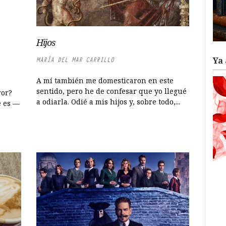
Hijos
Ya 
MARÍA DEL MAR CARRILLO
A mí también me domesticaron en este
sentido, pero he de confesar que yo llegué
ror?
a odiarla. Odié a mis hijos y, sobre todo,...
e es —