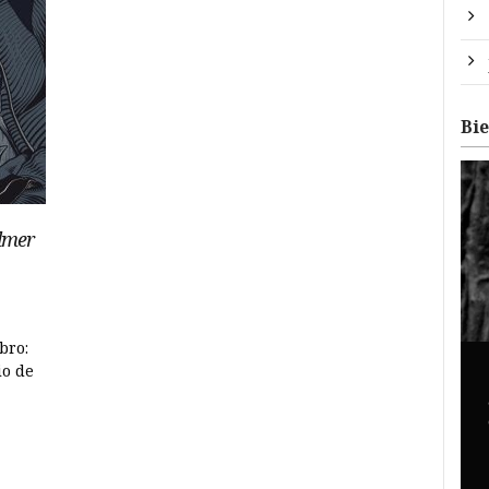
Bi
lmer
bro:
io de