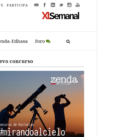
TE
PARTICIPA
enda-Edhasa
Foro
evo concurso