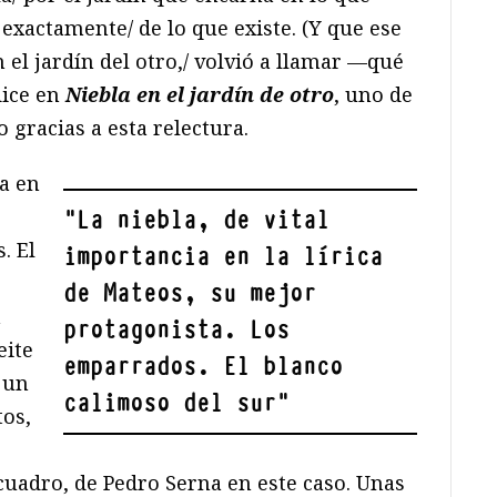
 exactamente/ de lo que existe. (Y que ese
 el jardín del otro,/ volvió a llamar —qué
dice en
Niebla en el jardín de otro
, uno de
gracias a esta relectura.
ia en
"
La niebla, de vital
. El
importancia en la lírica
de Mateos, su mejor
a
protagonista. Los
eite
emparrados. El blanco
 un
calimoso del sur
"
tos,
cuadro, de Pedro Serna en este caso. Unas