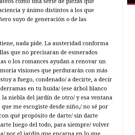
ateos como una serie de piezas que
ciencia y ánimo distintos a los que
ero suyo de generación o de las
 tiene, nada pide. La austeridad conforma
llas que no precisaran de esmerados
illas o los romances ayudan a renovar un
memoria visiones que perdurarán con más
stoy a fuego, condenado/ a decirte, a decir
e derramas en tu huida/ (ese árbol blanco
la niebla del jardín de otro/ y esa ventana
 que me escogiste desde niño,/ no sé por
con qué propósito de darte/ sin darte
arte luego del todo, para siempre/ volver
bla/ por el jardín que encarna en lo que