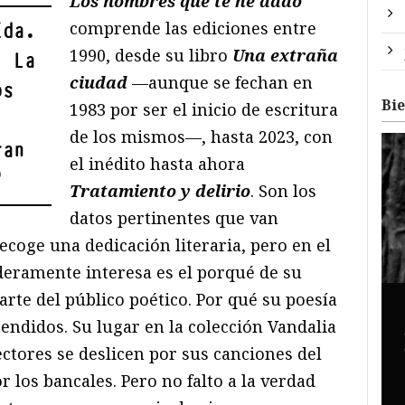
Los nombres que te he dado
comprende las ediciones entre
ída.
1990, desde su libro
Una extraña
. La
ciudad
—aunque se fechan en
os
Bi
1983 por ser el inicio de escritura
de los mismos—, hasta 2023, con
ran
el inédito hasta ahora
"
Tratamiento y delirio
. Son los
datos pertinentes que van
coge una dedicación literaria, pero en el
deramente interesa es el porqué de su
rte del público poético. Por qué su poesía
endidos. Su lugar en la colección Vandalia
ctores se deslicen por sus canciones del
los bancales. Pero no falto a la verdad