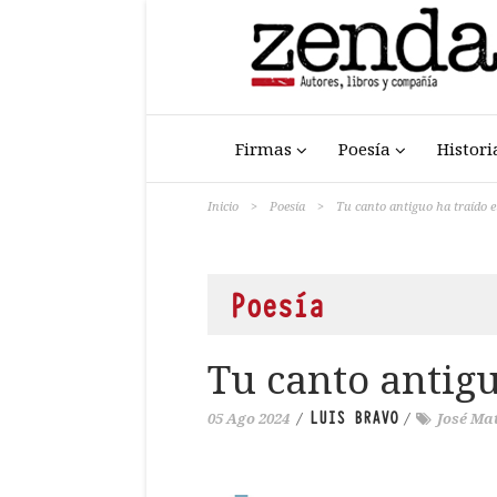
Firmas
Poesía
Histori
Inicio
>
Poesía
>
Tu canto antiguo ha traído e
Poesía
Tu canto antigu
LUIS BRAVO
05 Ago 2024
/
/
José Ma