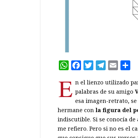
WhatsApp
Facebook
Twitter
Teleg
Ema
C
E
n el lienzo utilizado p
palabras de su amigo
esa imagen-retrato, se
hermane con
la figura del 
indiscutible. Si se conocía de
me refiero. Pero si no es el c
que consigue que sus versos 