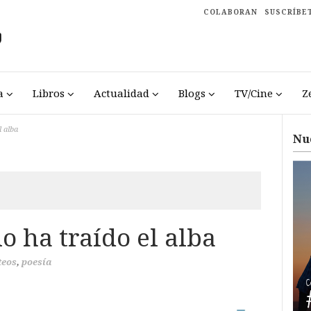
COLABORAN
SUSCRÍBE
a
Libros
Actualidad
Blogs
TV/Cine
Z
l alba
Nu
o ha traído el alba
teos
,
poesía