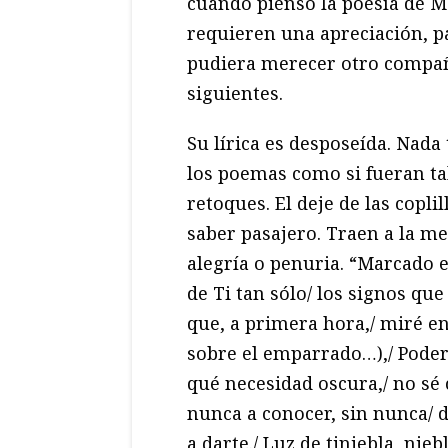
cuando pienso la poesía de M
requieren una apreciación, pa
pudiera merecer otro compañ
siguientes.
Su lírica es desposeída. Nada
los poemas como si fueran ta
retoques. El deje de las copl
saber pasajero. Traen a la 
alegría o penuria. “Marcado e
de Ti tan sólo/ los signos qu
que, a primera hora,/ miré en 
sobre el emparrado…),/ Poder
qué necesidad oscura,/ no sé 
nunca a conocer, sin nunca/ d
a darte./ Luz de tiniebla, nie