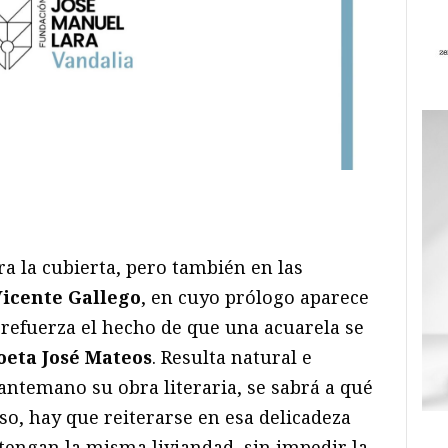
ram
il
ompartir
ara la cubierta, pero también en las
Vicente Gallego
, en cuyo prólogo aparece
 refuerza el hecho de que una acuarela se
poeta José Mateos
. Resulta natural e
 antemano su obra literaria, se sabrá a qué
aso, hay que reiterarse en esa delicadeza
tengan la misma liviandad, sin impedir la