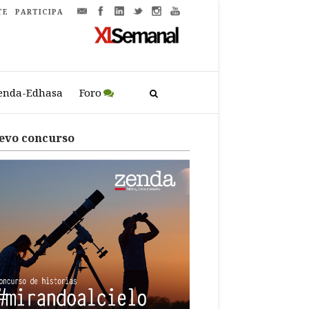
TE
PARTICIPA
enda-Edhasa
Foro
evo concurso