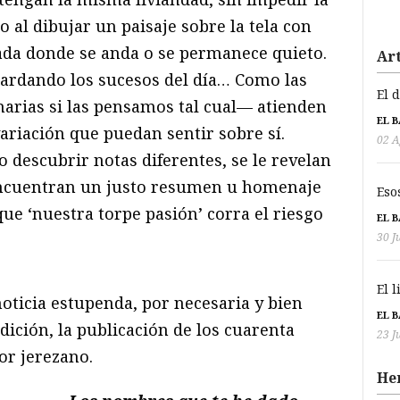
 al dibujar un paisaje sobre la tela con
lada donde se anda o se permanece quieto.
Art
guardando los sucesos del día… Como las
El 
arias si las pensamos tal cual— atienden
EL 
ariación que puedan sentir sobre sí.
02 A
 descubrir notas diferentes, se le revelan
 encuentran un justo resumen u homenaje
Eso
que ‘nuestra torpe pasión’ corra el riesgo
EL 
30 J
El 
oticia estupenda, por necesaria y bien
EL 
dición, la publicación de los cuarenta
23 J
or jerezano.
He