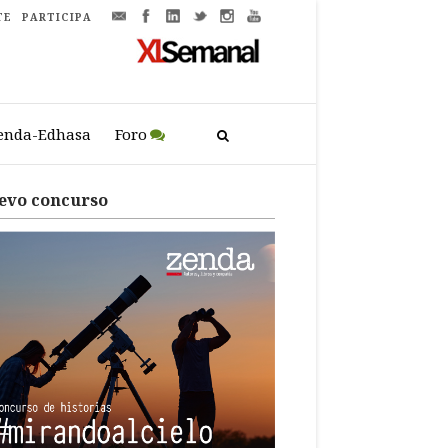
TE
PARTICIPA
enda-Edhasa
Foro
evo concurso