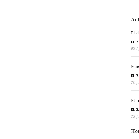
Art
El 
EL 
02 A
Eso
EL 
30 J
El 
EL 
23 J
He