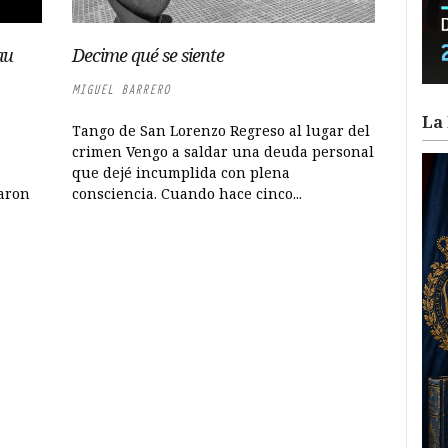
au
Decime qué se siente
MIGUEL BARRERO
La 
Tango de San Lorenzo Regreso al lugar del
crimen Vengo a saldar una deuda personal
que dejé incumplida con plena
varon
consciencia. Cuando hace cinco...