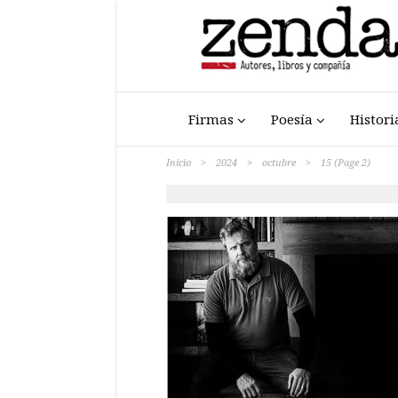
Firmas
Poesía
Histori
Inicio
>
2024
>
octubre
>
15
(Page 2)